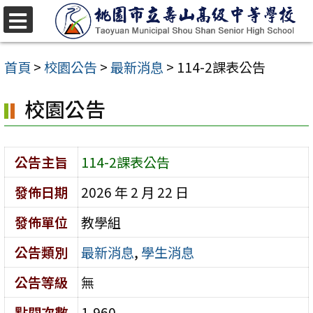
跳
至
選
單
主
首頁
>
校園公告
>
最新消息
>
114-2課表公告
要
校園公告
內
容
區
公告主旨
114-2課表公告
發佈日期
2026 年 2 月 22 日
發佈單位
教學組
公告類別
最新消息
,
學生消息
公告等級
無
點閱次數
1,960