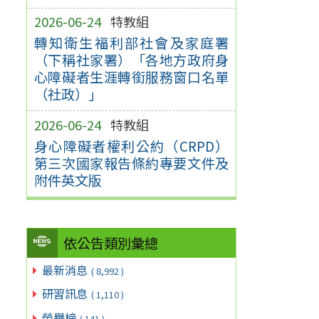
2026-06-24
特教組
轉知衛生福利部社會及家庭署
（下稱社家署）「各地方政府身
心障礙者生涯轉銜服務窗口名單
（社政）」
2026-06-24
特教組
身心障礙者權利公約（CRPD）
第三次國家報告條約專要文件及
附件英文版
依公告類別彙總
最新消息
( 8,992 )
研習訊息
( 1,110 )
榮譽榜
( 141 )