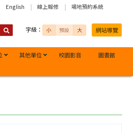
English
線上報修
場地預約系統
字級：
送出
網站導覽
小
預設
大
搜
尋：
位
其他單位
校園影音
圖書館