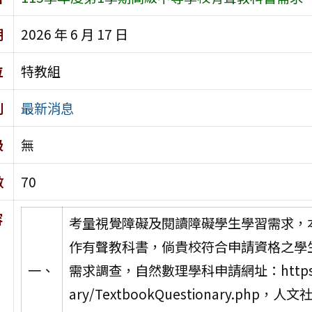
期
2026 年 6 月 17 日
位
特教組
別
最新消息
級
無
數
70
容
考量視覺障礙及閱讀障礙學生學習需求，
作有聲教科書，倘貴校符合申請資格之學
一、
需求調查，自然數理學科申請網址：https://blin
ary/TextbookQuestionary.php，人文