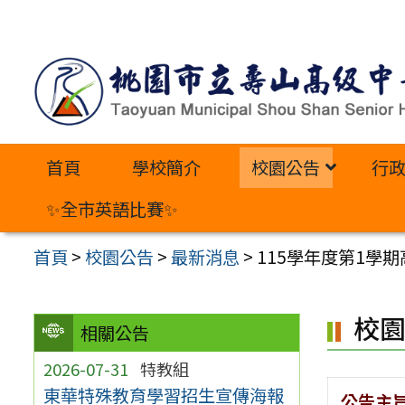
跳
至
主
要
內
首頁
學校簡介
校園公告
行
容
區
✨全市英語比賽✨
首頁
>
校園公告
>
最新消息
>
115學年度第1學
校
相關公告
2026-07-31
特教組
東華特殊教育學習招生宣傳海報
公告主