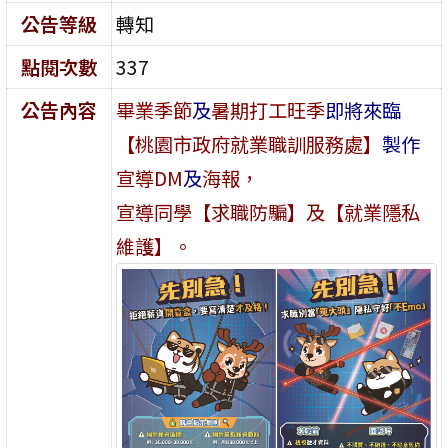
公告等級
轉知
點閱次數
337
公告內容
畢業季節
及
暑期打工旺季
即將來臨
【桃園市政府就業職訓服務處】
製作
宣導DM
及
海報，
宣導同學【求職防騙】及【就業隱私
維護】。