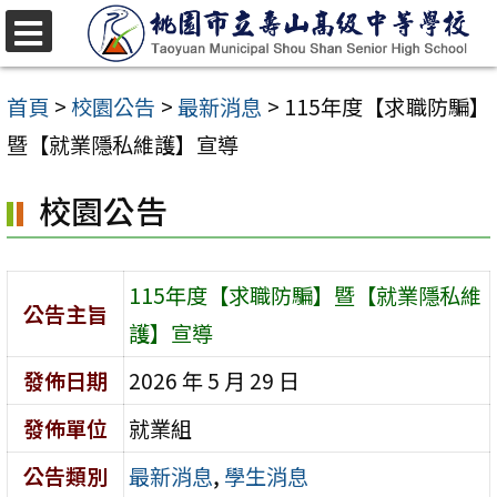
跳
至
選
單
主
首頁
>
校園公告
>
最新消息
>
115年度【求職防騙】
要
暨【就業隱私維護】宣導
內
校園公告
容
區
115年度【求職防騙】暨【就業隱私維
公告主旨
護】宣導
發佈日期
2026 年 5 月 29 日
發佈單位
就業組
公告類別
最新消息
,
學生消息