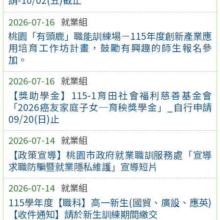
請-10/02(五)截止
2026-07-16
就業組
桃園「有頭鹿」職能訓練場－115年度創新產業應
用培育工作坊計畫，鼓勵有興趣的師生報名參
加。
2026-07-16
就業組
【獎助學金】115-1育田社會福利慈善基金會
「2026癌友家庭子女─育秧獎學金」_自行申請
09/20(日)止
2026-07-14
就業組
【政策宣導】桃園市政府就業職訓服務處「宣導
求職防騙暨就業隱私維護」宣導短片
2026-07-14
就業組
115學年度【職科】高一新生(國貿、廣設、應英)
【收件通知】請於新生訓練期間繳交