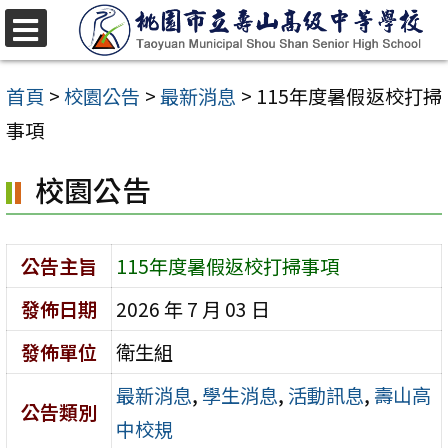
跳
至
選
單
主
首頁
>
校園公告
>
最新消息
>
115年度暑假返校打掃
要
事項
內
校園公告
容
區
公告主旨
115年度暑假返校打掃事項
發佈日期
2026 年 7 月 03 日
發佈單位
衛生組
最新消息
,
學生消息
,
活動訊息
,
壽山高
公告類別
中校規