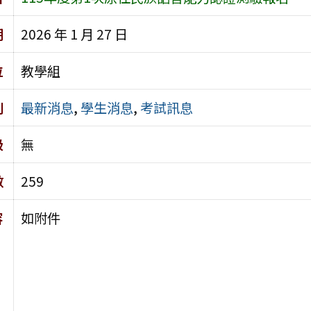
期
2026 年 1 月 27 日
位
教學組
別
最新消息
,
學生消息
,
考試訊息
級
無
數
259
容
如附件