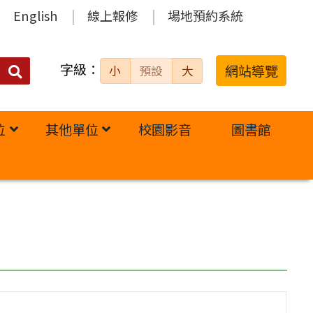
English
線上報修
場地預約系統
字級：
送出
網站導覽
小
預設
大
搜
尋：
位
其他單位
校園影音
圖書館