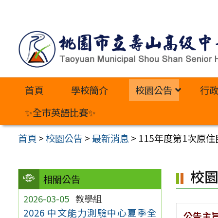
跳
至
主
要
內
首頁
學校簡介
校園公告
行
容
區
✨全市英語比賽✨
首頁
>
校園公告
>
最新消息
>
115年度第1次原
校
相關公告
2026-03-05
教學組
2026 中文能力測驗中心夏季全
公告主