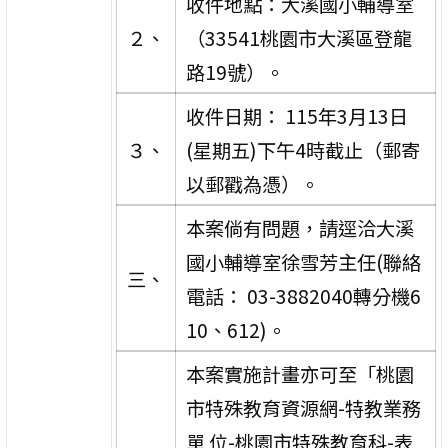
收件地點：大溪國小輔導室
２、
（33541桃園市大溪區登龍
路19號）。
收件日期： 115年3月13日
３、
(星期五)下午4時截止（郵寄
以郵戳為憑）。
本案倘有問題，請逕洽大溪
國小輔導室徐雪芳主任(聯絡
三、
電話： 03-3882040轉分機6
10、612)。
本案實施計畫亦可至「桃園
市特殊教育資源網-特教業務
單 位-桃園市特殊教育科-表