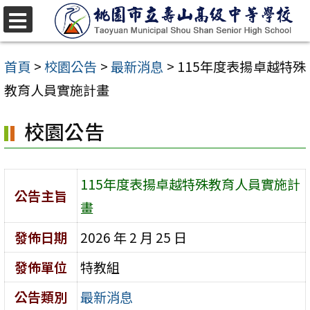
跳
至
選
單
主
首頁
>
校園公告
>
最新消息
>
115年度表揚卓越特殊
要
教育人員實施計畫
內
校園公告
容
區
115年度表揚卓越特殊教育人員實施計
公告主旨
畫
發佈日期
2026 年 2 月 25 日
發佈單位
特教組
公告類別
最新消息