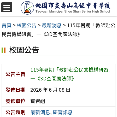
跳
至
選
單
主
首頁
>
校園公告
>
最新消息
>
115年暑期「教師赴公
要
民營機構研習」—《3D空間魔法師》
內
校園公告
容
區
115年暑期「教師赴公民營機構研習」
公告主旨
—《3D空間魔法師》
發佈日期
2026 年 6 月 08 日
發佈單位
實習組
公告類別
最新消息
,
研習訊息