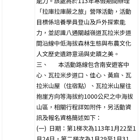
能力。該處將於113年寒假期間辦理
「拉庫拉庫蕨之旅」營隊活動，活動
目標係培養學員登山及戶外探索能
力，並認識八通關越嶺道瓦拉米步道
間沿線中低海拔森林生態與布農文化
人文歷史遺跡意涵與史蹟之美。
三、 本活動路線包含南安遊客中
心、瓦拉米步道口、佳心、黃麻、瓦
拉米山屋（住宿點）、瓦拉米山屋往
抱崖方向等海拔約1000公尺之中海拔
山區，相關行程詳如附件，另活動資
訊及報名資格簡述如下：
(一) 日期：第1梯次為113年1月22至1
月24日，第二梯次為1月29至1月31