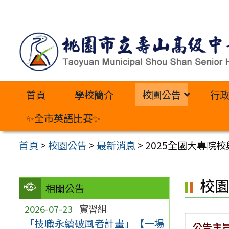
跳
至
主
要
內
首頁
學校簡介
校園公告
行
容
區
✨全市英語比賽✨
首頁
>
校園公告
>
最新消息
>
2025全國大專院
校
相關公告
2026-07-23
實習組
「技職永續破風者計畫」【一場
公告主