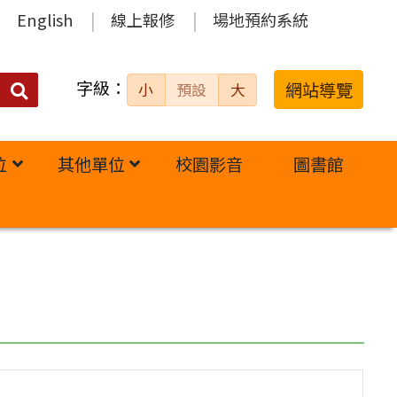
English
線上報修
場地預約系統
字級：
送出
網站導覽
小
預設
大
搜
尋：
位
其他單位
校園影音
圖書館