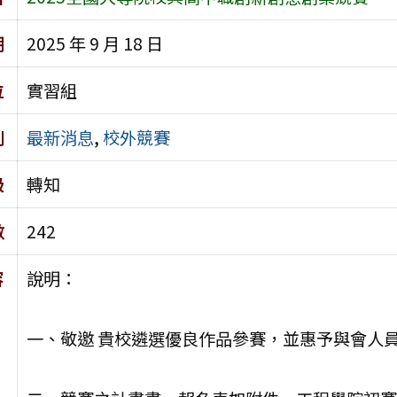
期
2025 年 9 月 18 日
位
實習組
別
最新消息
,
校外競賽
級
轉知
數
242
容
說明：
一、敬邀 貴校遴選優良作品參賽，並惠予與會人