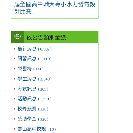
屆全國高中職大專小水力發電設
計比賽」
依公告類別彙總
最新消息
( 8,992 )
研習訊息
( 1,110 )
榮譽榜
( 141 )
學生消息
( 2,048 )
考試訊息
( 205 )
活動訊息
( 1,531 )
校外競賽
( 220 )
獎助學金
( 320 )
壽山高中校規
( 10 )