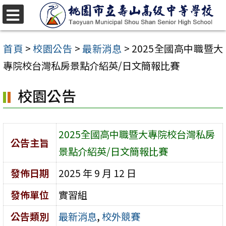
跳
至
選
單
主
首頁
>
校園公告
>
最新消息
>
2025全國高中職暨大
要
專院校台灣私房景點介紹英/日文簡報比賽
內
校園公告
容
區
2025全國高中職暨大專院校台灣私房
公告主旨
景點介紹英/日文簡報比賽
發佈日期
2025 年 9 月 12 日
發佈單位
實習組
公告類別
最新消息
,
校外競賽