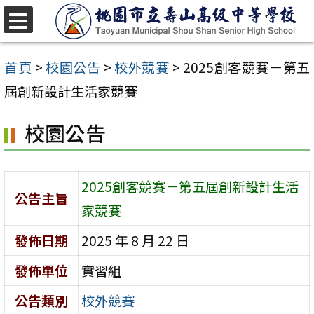
跳
至
選
單
主
首頁
>
校園公告
>
校外競賽
>
2025創客競賽－第五
要
屆創新設計生活家競賽
內
校園公告
容
區
2025創客競賽－第五屆創新設計生活
公告主旨
家競賽
發佈日期
2025 年 8 月 22 日
發佈單位
實習組
公告類別
校外競賽