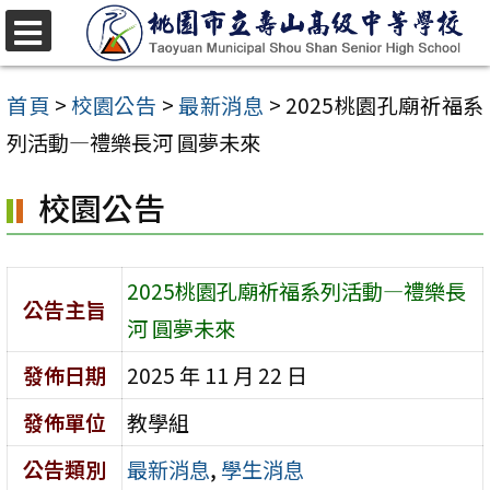
跳
至
選
單
主
首頁
>
校園公告
>
最新消息
>
2025桃園孔廟祈福系
要
列活動—禮樂長河 圓夢未來
內
校園公告
容
區
2025桃園孔廟祈福系列活動—禮樂長
公告主旨
河 圓夢未來
發佈日期
2025 年 11 月 22 日
發佈單位
教學組
公告類別
最新消息
,
學生消息