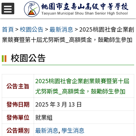
跳
至
選
單
主
首頁
>
校園公告
>
最新消息
>
2025桃園社會企業創
要
業競賽暨第十屆尤努斯獎_高額獎金，鼓勵師生參加
內
校園公告
容
區
2025桃園社會企業創業競賽暨第十屆
公告主旨
尤努斯獎_高額獎金，鼓勵師生參加
發佈日期
2025 年 3 月 13 日
發佈單位
就業組
公告類別
最新消息
,
學生消息