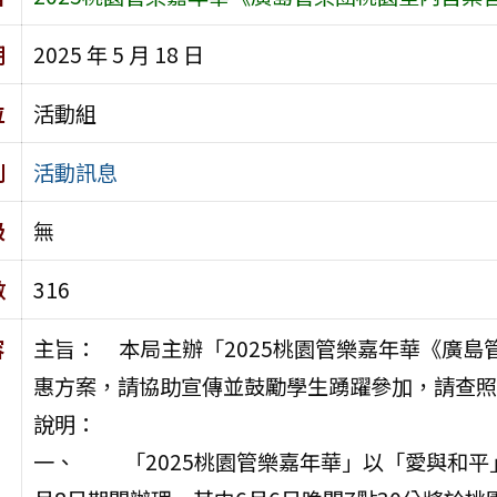
期
2025 年 5 月 18 日
位
活動組
別
活動訊息
級
無
數
316
容
主旨： 本局主辦「2025桃園管樂嘉年華《廣
惠方案，請協助宣傳並鼓勵學生踴躍參加，請查照
說明：
一、 「2025桃園管樂嘉年華」以「愛與和平」