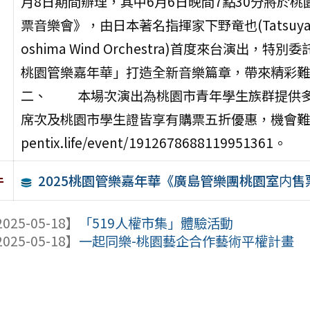
月8日期間辦理，其中6月6日晚間7點30分將於
票音樂會》，由日本著名指揮家下野竜也(Tatsuya 
oshima Wind Orchestra)首度來台演出
桃園管樂嘉年華」打造全新音樂篇章，帶來精彩難
二、 本場次演出為桃園市青年學生族群提供多
席次及桃園市學生證皆享有購票五折優惠，機會難得，請
pentix.life/event/1912678688119951361。
2025桃園管樂嘉年華《廣島管樂團桃園室内
件
025-05-18】
「519人權市集」體驗活動
025-05-18】
一起同樂-桃園藝企合作藝術平權計畫