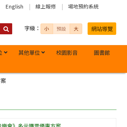
English
線上報修
場地預約系統
字級：
送出
網站導覽
小
預設
大
搜
尋：
位
其他單位
校園影音
圖書館
方案
音樂會》多元購票優惠方案