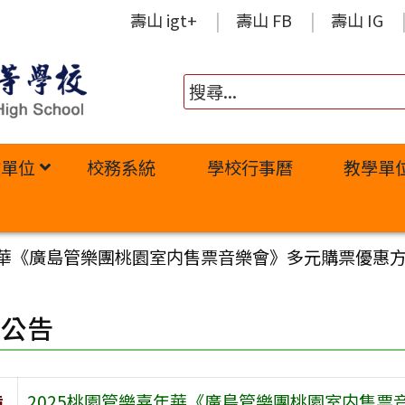
壽山 igt+
壽山 FB
壽山 IG
政單位
校務系統
學校行事曆
教學單
年華《廣島管樂團桃園室内售票音樂會》多元購票優惠
園公告
旨
2025桃園管樂嘉年華《廣島管樂團桃園室内售票