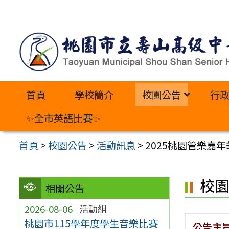
跳
至
主
要
內
首頁
學校簡介
校園公告
行
容
區
✨全市英語比賽✨
首頁
>
校園公告
>
活動訊息
>
2025桃園管樂嘉
校
相關公告
2026-08-06
活動組
桃園市115學年度學生音樂比賽
公告主