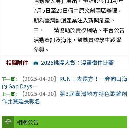
際動漫大展」展出，預計於今(114)年
7月5日至20日假中原文創園區辦理，
期為臺灣動漫產業注入新興能量。
三、 請協助於貴校網站、平台公告
活動資訊及海報，鼓勵貴校學生踴躍
參與。
2025桃漫大賞：漫畫徵件比賽
相關附件
【2025-04-20】
RUN！去遠方！—奔向山海
的 Gap Days—
【2025-04-20】
第3屆臺灣地方特色歌謠創
作比賽延長報名
相關公告