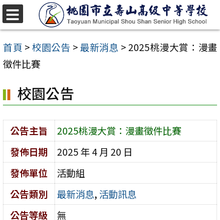
跳
至
選
單
主
首頁
>
校園公告
>
最新消息
>
2025桃漫大賞：漫畫
要
徵件比賽
內
校園公告
容
區
公告主旨
2025桃漫大賞：漫畫徵件比賽
發佈日期
2025 年 4 月 20 日
發佈單位
活動組
公告類別
最新消息
,
活動訊息
公告等級
無