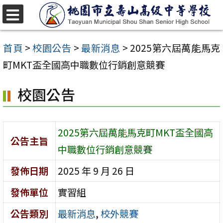
跳
至
選
單
主
首頁
>
校園公告
>
最新消息
>
2025第六屆萬能馬克
要
町MKT盃全國高中職數位行銷創意競賽
內
校園公告
容
區
2025第六屆萬能馬克町MKT盃全國高
公告主旨
中職數位行銷創意競賽
發佈日期
2025 年 9 月 26 日
發佈單位
實習組
公告類別
最新消息
,
校外競賽