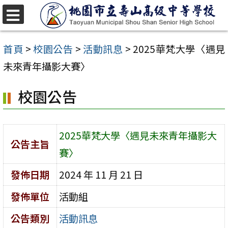
跳
至
選
單
主
首頁
>
校園公告
>
活動訊息
>
2025華梵大學〈遇見
要
未來青年攝影大賽〉
內
校園公告
容
區
2025華梵大學〈遇見未來青年攝影大
公告主旨
賽〉
發佈日期
2024 年 11 月 21 日
發佈單位
活動組
公告類別
活動訊息