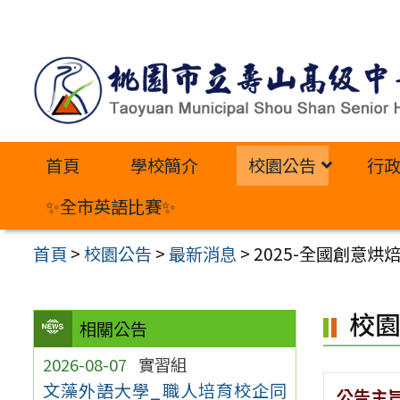
跳
至
主
要
內
首頁
學校簡介
校園公告
行
容
區
✨全市英語比賽✨
首頁
>
校園公告
>
最新消息
>
2025-全國創意烘
校
相關公告
2026-08-07
實習組
文藻外語大學_職人培育校企同
公告主