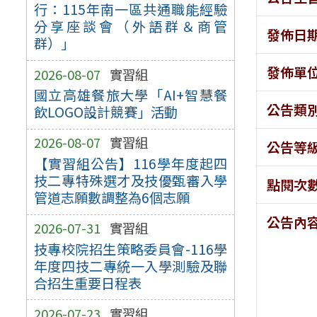
行：115年南一區共通職能經驗
分享座談會（外語群＆商管
發佈日
群）」
發佈單
2026-08-07
實習組
國立高雄餐旅大學「AI+智慧餐
公告類
飲LOGO設計競賽」活動
2026-08-07
實習組
公告等
【實習組公告】116學年度起四
技二專特殊選才及技優甄審入學
點閱次
管道志願數調整為6個志願
公告內
2026-07-31
實習組
技專校院招生策略委員會-116學
年度四技二專統一入學測驗及聯
合招生重要日程表
2026-07-23
實習組