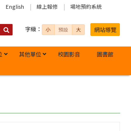
English
線上報修
場地預約系統
字級：
送出
網站導覽
小
預設
大
搜
尋：
位
其他單位
校園影音
圖書館