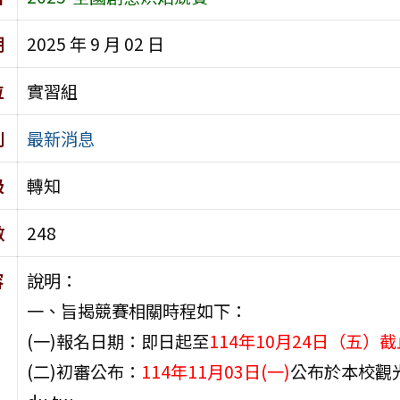
期
2025 年 9 月 02 日
位
實習組
別
最新消息
級
轉知
數
248
容
說明：
一、旨揭競賽相關時程如下：
(一)報名日期：即日起至
114年10月24日（五）截
(二)初審公布：
114年11月03日(一)
公布於本校觀光與休