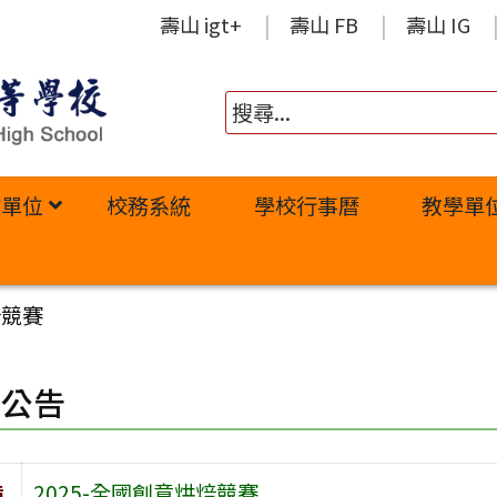
壽山 igt+
壽山 FB
壽山 IG
政單位
校務系統
學校行事曆
教學單
焙競賽
園公告
旨
2025-全國創意烘焙競賽