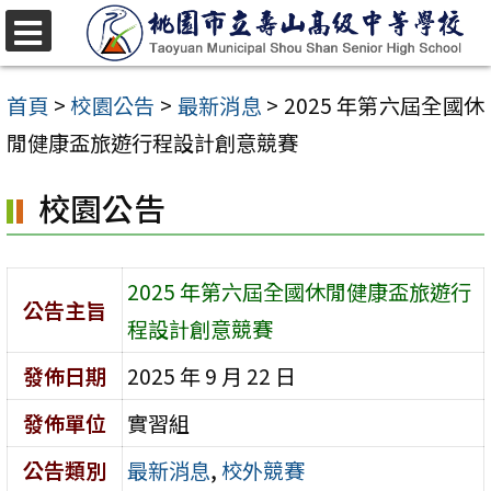
跳
至
選
單
主
首頁
>
校園公告
>
最新消息
>
2025 年第六屆全國休
要
閒健康盃旅遊行程設計創意競賽
內
校園公告
容
區
2025 年第六屆全國休閒健康盃旅遊行
公告主旨
程設計創意競賽
發佈日期
2025 年 9 月 22 日
發佈單位
實習組
公告類別
最新消息
,
校外競賽