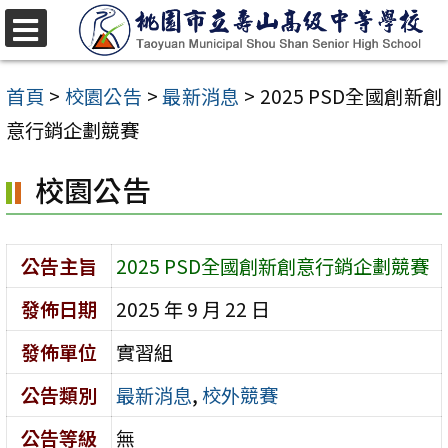
跳
至
選
單
主
首頁
>
校園公告
>
最新消息
>
2025 PSD全國創新創
要
意行銷企劃競賽
內
校園公告
容
區
公告主旨
2025 PSD全國創新創意行銷企劃競賽
發佈日期
2025 年 9 月 22 日
發佈單位
實習組
公告類別
最新消息
,
校外競賽
公告等級
無