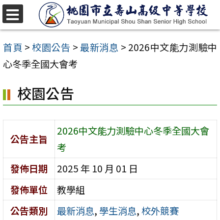
跳
至
選
單
主
首頁
>
校園公告
>
最新消息
>
2026中文能力測驗中
要
心冬季全國大會考
內
校園公告
容
區
2026中文能力測驗中心冬季全國大會
公告主旨
考
發佈日期
2025 年 10 月 01 日
發佈單位
教學組
公告類別
最新消息
,
學生消息
,
校外競賽