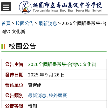
跳
至
選
單
主
首頁
>
校園公告
>
最新消息
>
2026全國插畫徵集-台
要
灣VC文化賞
內
校園公告
容
區
公告主旨
2026全國插畫徵集-台灣VC文化賞
發佈日期
2025 年 9 月 26 日
發佈單位
實習組
公告類別
最新消息
,
校外競賽
公告等級
轉知