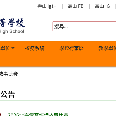
壽山 igt+
壽山 FB
壽山 IG
政單位
校務系統
學校行事曆
教學單
講故事比賽
園公告
旨
2026北臺灣客語講故事比賽