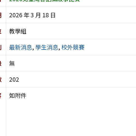
期
2026 年 3 月 18 日
位
教學組
別
最新消息
,
學生消息
,
校外競賽
級
無
數
202
容
如附件