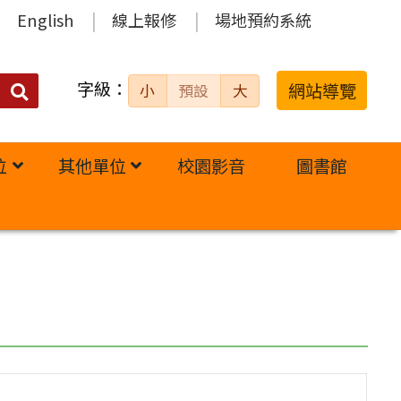
English
線上報修
場地預約系統
字級：
送出
網站導覽
小
預設
大
搜
尋：
位
其他單位
校園影音
圖書館