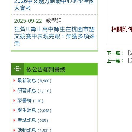
2026中文能力測驗中心冬季全國
大會考
2025-09-22
教學組
相關附
狂賀!!壽山高中師生在桃園市語
文競賽中表現亮眼，榮獲多項殊
榮
【2
【2
依公告類別彙總
最新消息
( 8,980 )
研習訊息
( 1,110 )
榮譽榜
( 140 )
學生消息
( 2,048 )
考試訊息
( 205 )
活動訊息
( 1,531 )