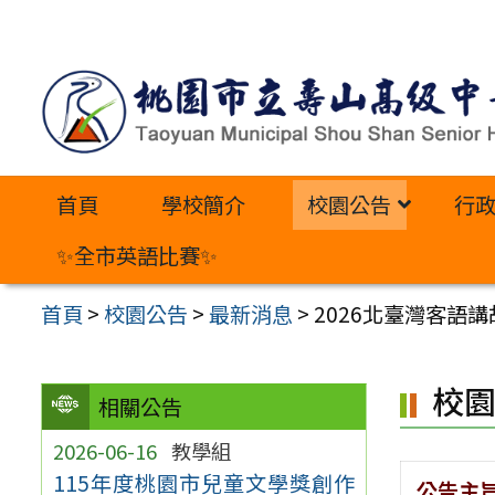
跳
至
主
要
內
首頁
學校簡介
校園公告
行
容
區
✨全市英語比賽✨
首頁
>
校園公告
>
最新消息
>
2026北臺灣客語
校
相關公告
2026-06-16
教學組
115年度桃園市兒童文學獎創作
公告主