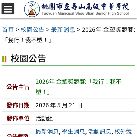
跳
至
選
單
主
首頁
>
校園公告
>
最新消息
>
2026年 金塑獎競賽:
要
「我行！我不塑！」
內
校園公告
容
區
2026年 金塑獎競賽:「我行！我不
公告主旨
塑！」
發佈日期
2026 年 5 月 21 日
發佈單位
活動組
最新消息
,
學生消息
,
活動訊息
,
校外競
公告類別