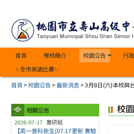
跳
至
主
要
內
首頁
學校簡介
校園公告
行
容
區
✨全市英語比賽✨
首頁
>
校園公告
>
最新消息
>
3月8日(六)本校
校
相關公告
2026-07-17
實研組
【高一普科新生(07.17更新 實驗