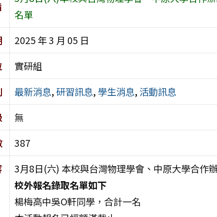
旨
名單
期
2025 年 3 月 05 日
位
實研組
別
最新消息
,
研習訊息
,
學生消息
,
活動訊息
級
無
數
387
容
3月8日(六) 本校與台灣物理學會、中原大學合
校外報名錄取名單如下
楊梅高中吳O軒同學，合計一名