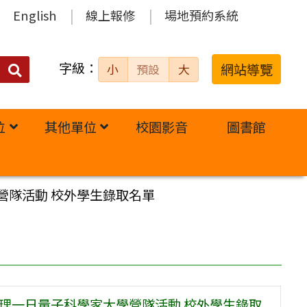
English
線上報修
場地預約系統
字級：
送出
網站導覽
小
預設
大
搜
尋：
位
其他單位
校園影音
圖書館
營隊活動 校外學生錄取名單
辦理一日量子科學家大學營隊活動 校外學生錄取