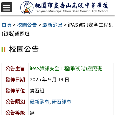
跳
至
選
單
主
首頁
>
校園公告
>
最新消息
>
iPAS資訊安全工程師
要
(初階)證照班
內
校園公告
容
區
公告主旨
iPAS資訊安全工程師(初階)證照班
發佈日期
2025 年 9 月 19 日
發佈單位
實習組
公告類別
最新消息
,
研習訊息
公告等級
無