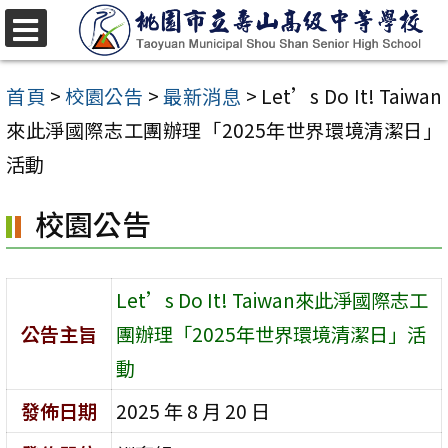
跳
至
選
單
主
首頁
>
校園公告
>
最新消息
>
Let’s Do It! Taiwan
要
來此淨國際志工團辦理「2025年世界環境清潔日」
內
活動
容
校園公告
區
Let’s Do It! Taiwan來此淨國際志工
公告主旨
團辦理「2025年世界環境清潔日」活
動
發佈日期
2025 年 8 月 20 日