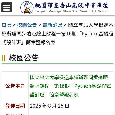
跳
至
選
單
主
首頁
>
校園公告
>
最新消息
>
國立臺北大學檢送本
要
校辦理同步遠距線上課程—第16期「Python基礎程
內
式設計班」簡章暨報名表
容
校園公告
區
國立臺北大學檢送本校辦理同步遠距
公告主旨
線上課程—第16期「Python基礎程式
設計班」簡章暨報名表
發佈日期
2025 年 8 月 25 日