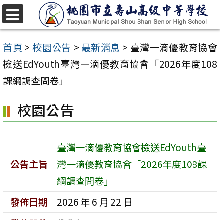
跳
至
選
單
主
首頁
>
校園公告
>
最新消息
>
臺灣一滴優教育協會
要
檢送EdYouth臺灣一滴優教育協會「2026年度108
內
課綱調查問卷」
容
校園公告
區
臺灣一滴優教育協會檢送EdYouth臺
公告主旨
灣一滴優教育協會「2026年度108課
綱調查問卷」
發佈日期
2026 年 6 月 22 日