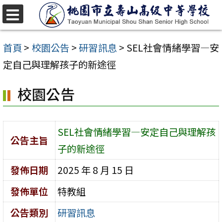
跳
至
選
單
主
首頁
>
校園公告
>
研習訊息
>
SEL社會情緒學習—安
要
定自己與理解孩子的新途徑
內
校園公告
容
區
SEL社會情緒學習—安定自己與理解孩
公告主旨
子的新途徑
發佈日期
2025 年 8 月 15 日
發佈單位
特教組
公告類別
研習訊息