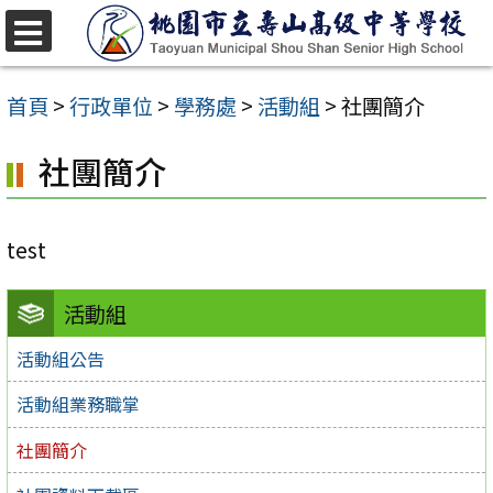
跳
至
選
單
主
首頁
>
行政單位
>
學務處
>
活動組
>
社團簡介
要
社團簡介
內
容
區
test
活動組
活動組公告
活動組業務職掌
社團簡介