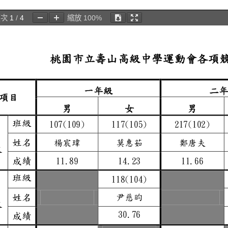
頁次
1
/
4
縮放
100%