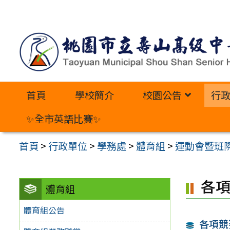
跳
至
主
要
內
首頁
學校簡介
校園公告
行
容
區
✨全市英語比賽✨
首頁
>
行政單位
>
學務處
>
體育組
>
運動會暨班
各
體育組
體育組公告
各項競