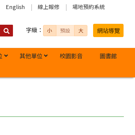
English
線上報修
場地預約系統
字級：
送出
網站導覽
小
預設
大
搜
尋：
位
其他單位
校園影音
圖書館