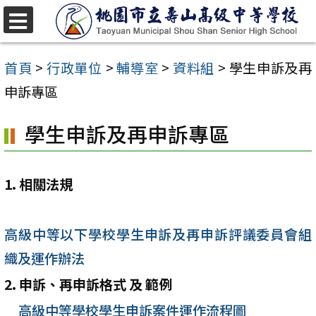
跳
至
選
單
主
首頁
>
行政單位
>
輔導室
>
資料組
>
學生申訴及再
要
申訴專區
內
學生申訴及再申訴專區
容
區
1. 相關法規
高級中等以下學校學生申訴及再申訴評議委員會組
織及運作辦法
2. 申訴、再申訴格式 及 範例
高級中等學校學生申訴案件運作流程圖