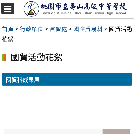
跳
至
選
單
主
首頁
>
行政單位
>
實習處
>
國際貿易科
>
國貿活動
要
花絮
內
國貿活動花絮
容
區
國貿科成果展