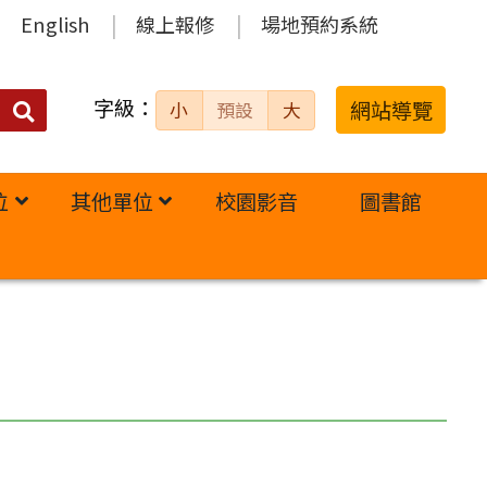
English
線上報修
場地預約系統
字級：
送出
網站導覽
小
預設
大
搜
尋：
位
其他單位
校園影音
圖書館