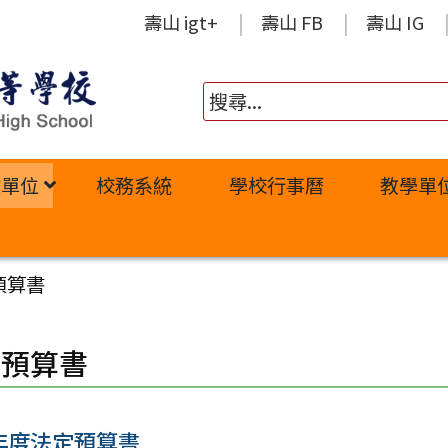
壽山 igt+
壽山 FB
壽山 IG
政單位
校務系統
學校行事曆
教學單
預算書
定預算書
 年度法定預算書