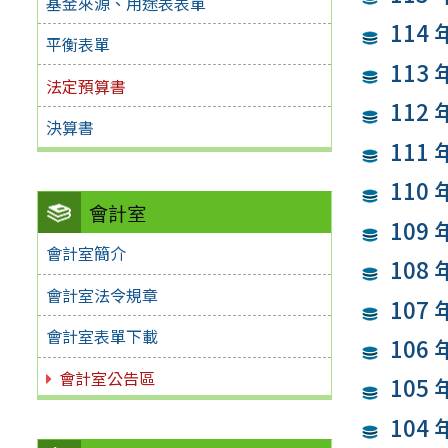
基金來源、用途表表單
114
平衡表單
113
法定預算書
112
決算書
111
110
會計室
109
會計室簡介
108
會計室法令規章
107
會計室表單下載
106
會計室公告區
105
104