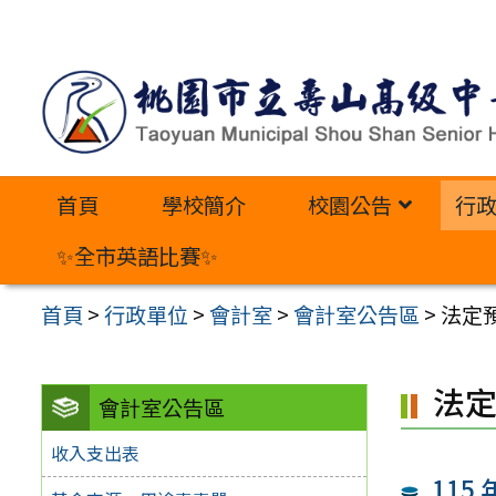
跳
至
主
要
內
首頁
學校簡介
校園公告
行
容
區
✨全市英語比賽✨
首頁
>
行政單位
>
會計室
>
會計室公告區
>
法定
法
會計室公告區
收入支出表
115