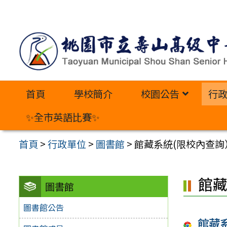
跳
至
主
要
內
首頁
學校簡介
校園公告
行
容
區
✨全市英語比賽✨
首頁
>
行政單位
>
圖書館
>
館藏系統(限校內查詢
館藏
圖書館
圖書館公告
館藏