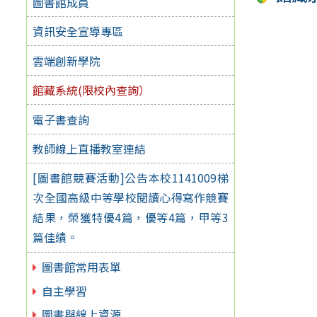
圖書館成員
資訊安全宣導專區
雲端創新學院
館藏系統(限校內查詢）
電子書查詢
教師線上直播教室連結
[圖書館競賽活動]公告本校1141009梯
次全國高級中等學校閱讀心得寫作競賽
結果，榮獲特優4篇，優等4篇，甲等3
篇佳績。
圖書館常用表單
自主學習
圖書與線上資源