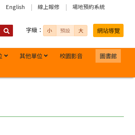
English
線上報修
場地預約系統
字級：
送出
網站導覽
小
預設
大
搜
尋：
位
其他單位
校園影音
圖書館