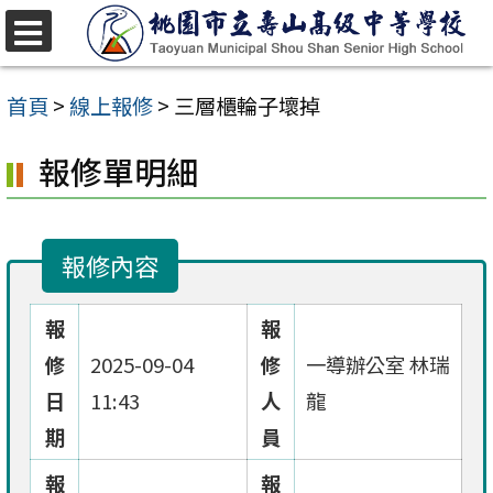
跳
至
選
單
主
首頁
>
線上報修
>
三層櫃輪子壞掉
要
報修單明細
內
容
區
報修內容
報
報
修
2025-09-04
修
一導辦公室 林瑞
日
11:43
人
龍
期
員
報
報