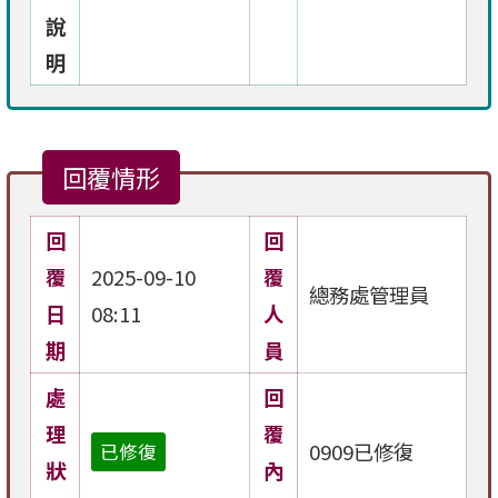
說
明
回覆情形
回
回
覆
2025-09-10
覆
總務處管理員
日
08:11
人
期
員
處
回
理
覆
0909已修復
已修復
狀
內