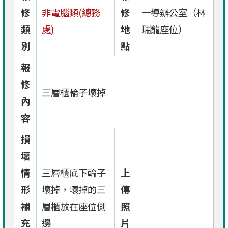
修
非電腦類(總務
修
一導辦公室（林
類
處)
地
瑞龍座位）
別
點
報
修
三層櫃輪子壞掉
內
容
損
壞
情
三層櫃底下輪子
上
形
壞掉，壞掉的三
傳
補
層櫃放在座位側
照
充
邊
片