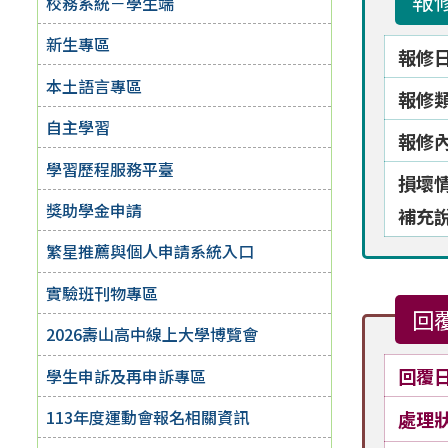
報
校務系統－學生端
新生專區
報修
本土語言專區
報修
自主學習
報修
學習歷程服務平臺
損壞
獎助學金申請
補充
繁星推薦與個人申請系統入口
實驗班刊物專區
回
2026壽山高中線上大學博覽會
回覆
學生申訴及再申訴專區
113年度運動會報名相關資訊
處理