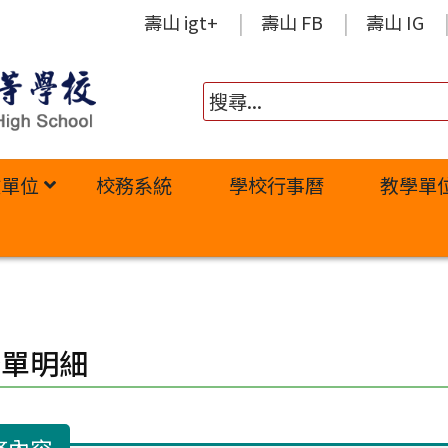
壽山 igt+
壽山 FB
壽山 IG
政單位
校務系統
學校行事曆
教學單
修單明細