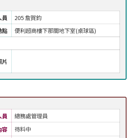
人員
205 詹賀鈞
地點
便利超商樓下那間地下室(桌球區)
照片
人員
總務處管理員
內容
待料中