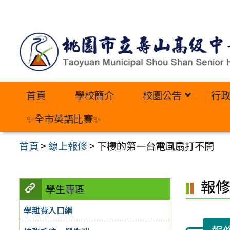
跳
至
主
要
內
首頁
學校簡介
校園公告
行
容
區
✨全市英語比賽✨
首頁
>
線上報修
>
下樓的第一台電風扇打不開
報
學生專區
學雜費入口網