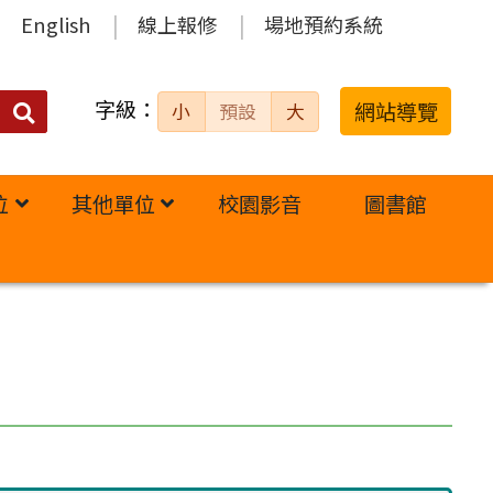
English
線上報修
場地預約系統
字級：
送出
網站導覽
小
預設
大
搜
尋：
位
其他單位
校園影音
圖書館