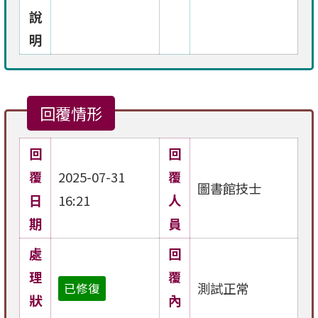
說
明
回覆情形
回
回
覆
2025-07-31
覆
圖書館技士
日
16:21
人
期
員
處
回
理
覆
測試正常
已修復
狀
內