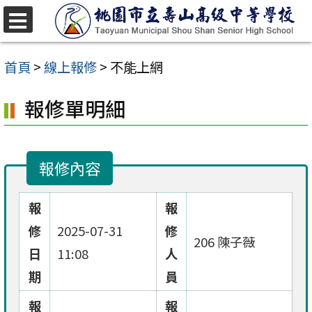
跳
至
選
單
主
首頁
>
線上報修
>
不能上網
要
報修單明細
內
容
區
報修內容
報
報
修
2025-07-31
修
206 陳子薇
日
11:08
人
期
員
報
報