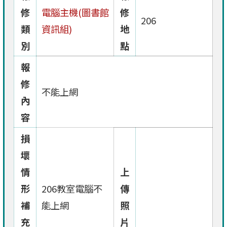
修
電腦主機(圖書館
修
206
類
資訊組)
地
別
點
報
修
不能上網
內
容
損
壞
情
上
形
206教室電腦不
傳
補
能上網
照
充
片