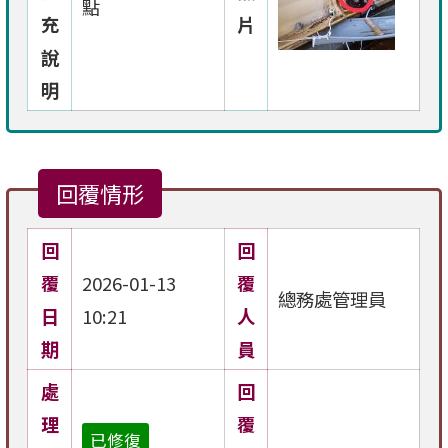
點
充
片
說
明
回覆情形
回
回
覆
2026-01-13
覆
總務處管理員
日
10:21
人
期
員
處
回
理
覆
已修復