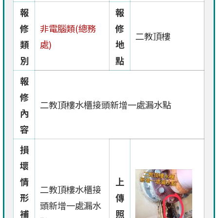
報
報
修
非電腦類(總務
修
二教頂樓
類
處)
地
別
點
報
修
二教頂樓水櫃接頭新增一處漏水點
內
容
損
壞
情
上
二教頂樓水櫃接
形
傳
頭新增一處漏水
補
照