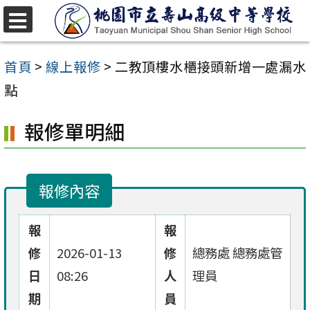
跳
至
選
單
主
首頁
>
線上報修
>
二教頂樓水櫃接頭新增一處漏水
要
點
內
報修單明細
容
區
報修內容
報
報
修
2026-01-13
修
總務處 總務處管
日
08:26
人
理員
期
員