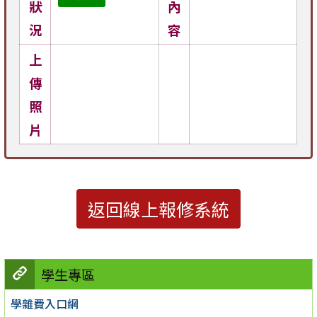
狀
內
況
容
上
傳
照
片
返回線上報修系統
學生專區
學雜費入口網