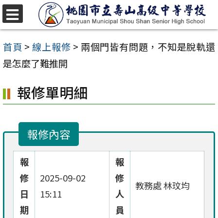
跳
至
選
單
主
首頁
>
線上報修
>
兩個門皆有問題，不知是脫軌還
要
是怎麼了難推開
內
報修單明細
容
區
報修內容
報
報
修
2025-09-02
修
教務處 林玟均
日
15:11
人
期
員