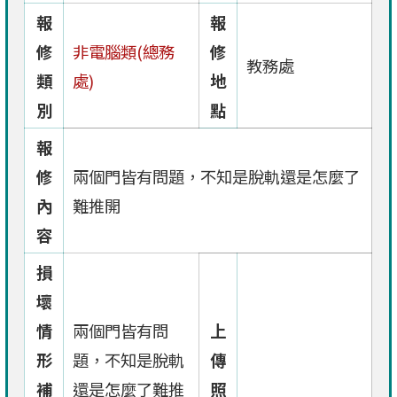
報
報
修
非電腦類(總務
修
教務處
類
處)
地
別
點
報
修
兩個門皆有問題，不知是脫軌還是怎麼了
內
難推開
容
損
壞
情
兩個門皆有問
上
形
題，不知是脫軌
傳
補
還是怎麼了難推
照