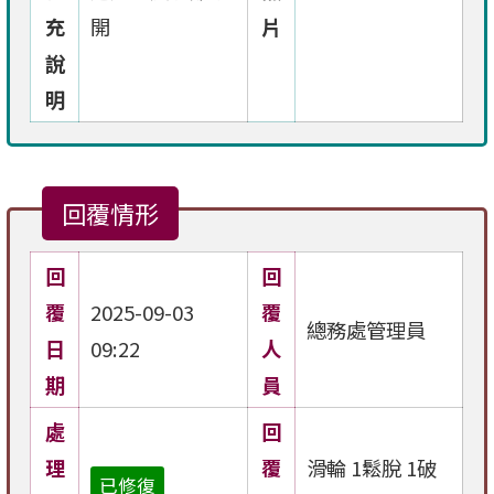
充
開
片
說
明
回覆情形
回
回
覆
2025-09-03
覆
總務處管理員
日
09:22
人
期
員
處
回
理
覆
滑輪 1鬆脫 1破
已修復