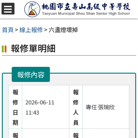
跳
至
選
單
主
首頁
>
線上報修
>
六盞燈壞掉
要
報修單明細
內
容
區
報修內容
報
報
修
2026-06-11
修
專任 張琬欣
日
11:43
人
期
員
報
報