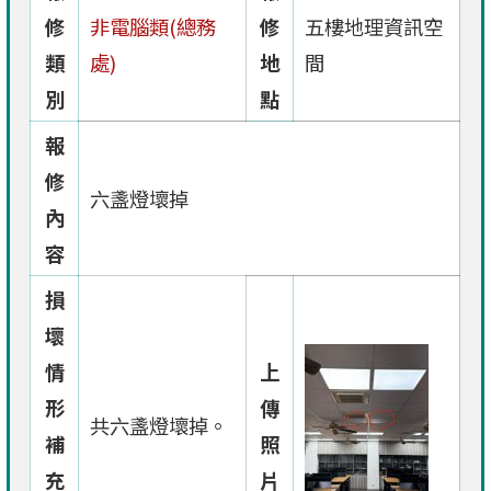
修
非電腦類(總務
修
五樓地理資訊空
類
處)
地
間
別
點
報
修
六盞燈壞掉
內
容
損
壞
情
上
形
傳
共六盞燈壞掉。
補
照
充
片