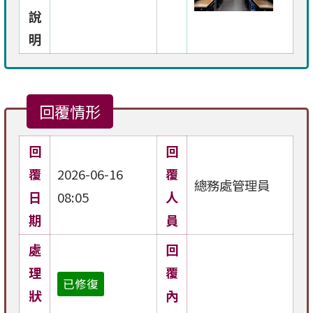
說
明
回覆情形
回
回
覆
2026-06-16
覆
總務處管理員
日
08:05
人
期
員
處
回
理
覆
已修復
狀
內