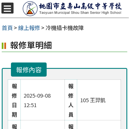
跳
至
選
單
主
首頁
>
線上報修
>
冷機插卡機故障
要
報修單明細
內
容
區
報修內容
報
報
修
2025-09-08
修
105 王羿凱
日
12:51
人
期
員
報
報