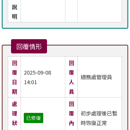
說
明
回覆情形
回
回
覆
2025-09-08
覆
總務處管理員
日
14:01
人
期
員
處
回
理
覆
初步處理後已暫
已修復
狀
內
時恢復正常