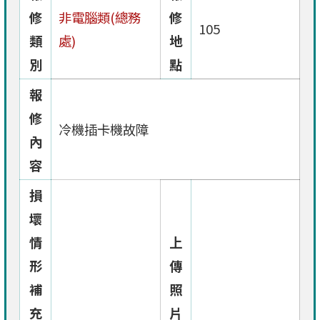
修
非電腦類(總務
修
105
類
處)
地
別
點
報
修
冷機插卡機故障
內
容
損
壞
情
上
形
傳
補
照
充
片