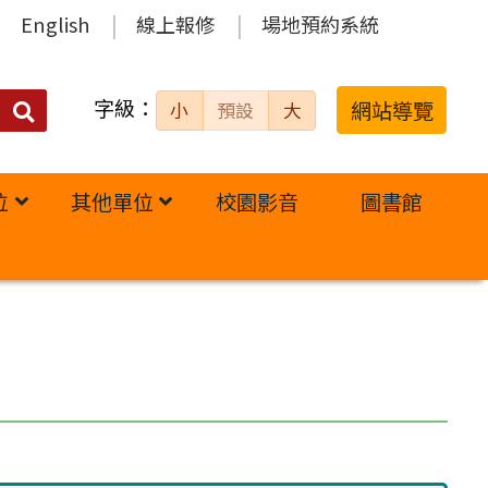
English
線上報修
場地預約系統
字級：
送出
網站導覽
小
預設
大
搜
尋：
位
其他單位
校園影音
圖書館