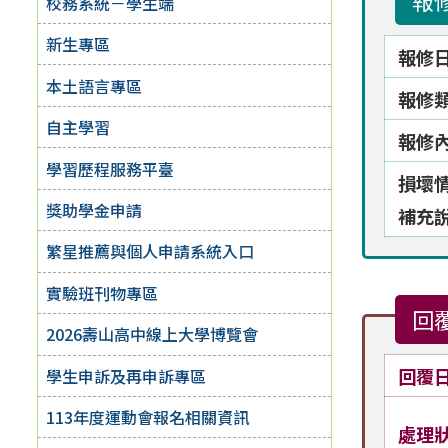
報
校務系統－學生端
新生專區
報修
本土語言專區
報修
自主學習
報修
學習歷程服務平臺
損壞
獎助學金申請
補充
繁星推薦與個人申請系統入口
實驗班刊物專區
回
2026壽山高中線上大學博覽會
回覆
學生申訴及再申訴專區
113年度運動會報名相關資訊
處理