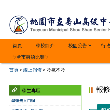
跳
至
主
要
內
首頁
學校簡介
校園公告
行
容
區
✨全市英語比賽✨
首頁
>
線上報修
>
冷氣不冷
報
學生專區
學雜費入口網