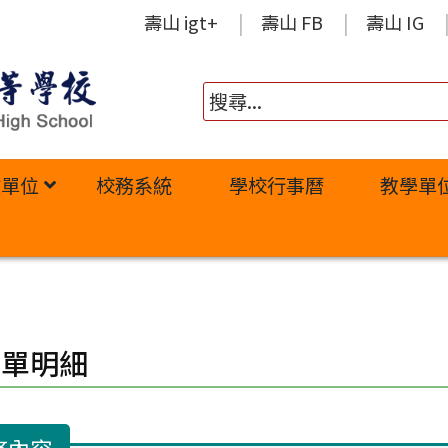
壽山 igt+
壽山 FB
壽山 IG
政單位
校務系統
學校行事曆
教學單
修單明細