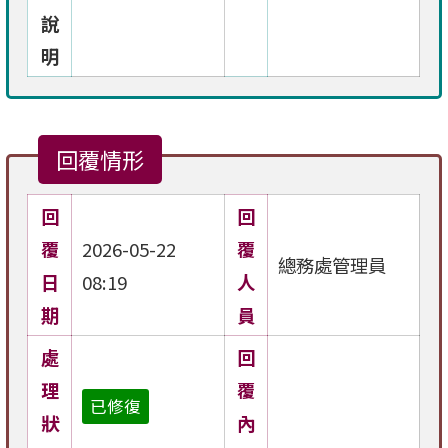
說
明
回覆情形
回
回
覆
2026-05-22
覆
總務處管理員
日
08:19
人
期
員
處
回
理
覆
已修復
狀
內