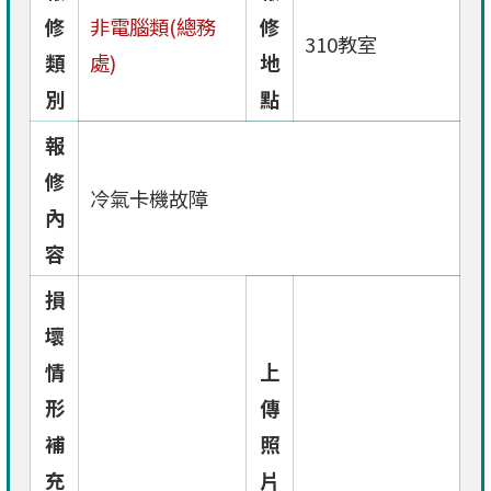
修
非電腦類(總務
修
310教室
類
處)
地
別
點
報
修
冷氣卡機故障
內
容
損
壞
情
上
形
傳
補
照
充
片