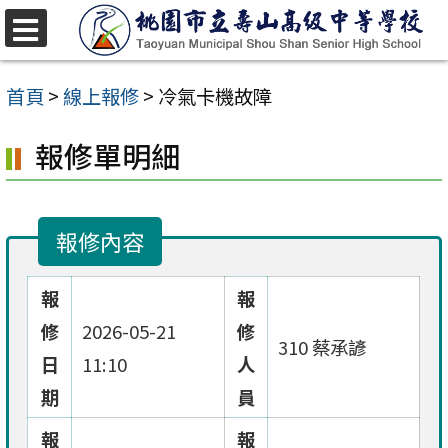
跳
至
選
單
主
首頁
>
線上報修
>
冷氣卡機故障
要
報修單明細
內
容
區
報修內容
報
報
修
2026-05-21
修
310 蔡承諺
日
11:10
人
期
員
報
報