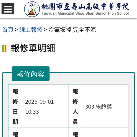
跳
至
選
單
主
首頁
>
線上報修
>
冷氣壞掉 完全不涼
要
報修單明細
內
容
區
報修內容
報
報
修
2025-09-01
修
303 朱鈴英
日
10:33
人
期
員
報
報