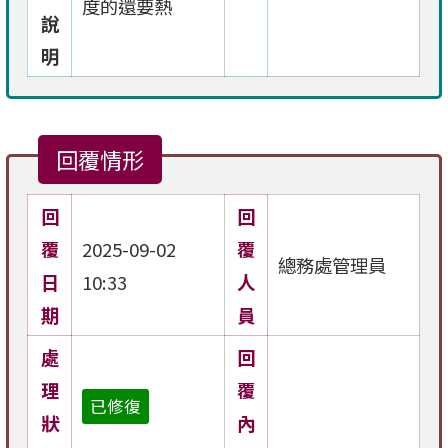
度的還要熱
說
明
回覆情形
回
回
覆
2025-09-02
覆
總務處管理員
日
10:33
人
期
員
處
回
理
覆
已修復
狀
內