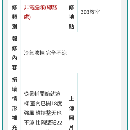
修
非電腦類(總務
修
303教室
類
處)
地
別
點
報
修
冷氣壞掉 完全不涼
內
容
損
壞
從暑輔開始就這
情
上
樣 室內已開18度
形
傳
強風 維持整天也
補
照
不涼 比隔壁班22
充
片