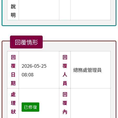
說
明
回覆情形
回
回
覆
2026-05-25
覆
總務處管理員
日
08:08
人
期
員
處
回
理
覆
已修復
狀
內