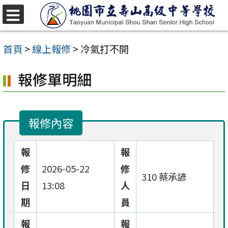
跳
至
選
單
主
首頁
>
線上報修
>
冷氣打不開
要
報修單明細
內
容
區
報修內容
報
報
修
2026-05-22
修
310 蔡承諺
日
13:08
人
期
員
報
報