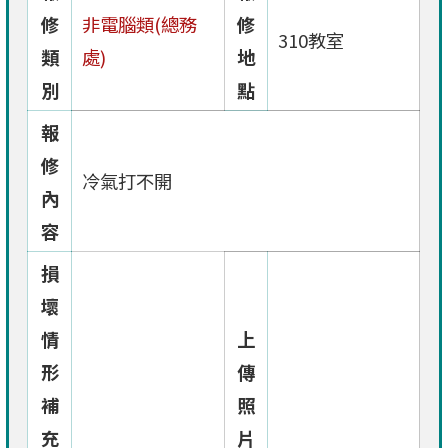
修
非電腦類(總務
修
310教室
類
處)
地
別
點
報
修
冷氣打不開
內
容
損
壞
情
上
形
傳
補
照
充
片