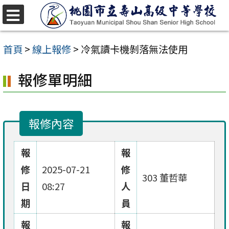
跳
至
選
單
主
首頁
>
線上報修
>
冷氣讀卡機剝落無法使用
要
報修單明細
內
容
區
報修內容
報
報
修
2025-07-21
修
303 董哲華
日
08:27
人
期
員
報
報