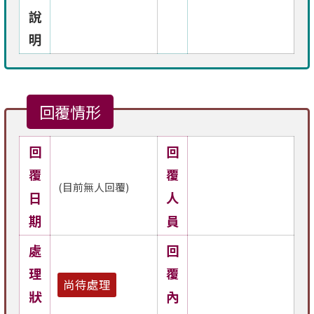
說
明
回覆情形
回
回
覆
覆
(目前無人回覆)
日
人
期
員
處
回
理
覆
尚待處理
狀
內