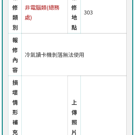
修
非電腦類(總務
修
303
類
處)
地
別
點
報
修
冷氣讀卡機剝落無法使用
內
容
損
壞
情
上
形
傳
補
照
充
片