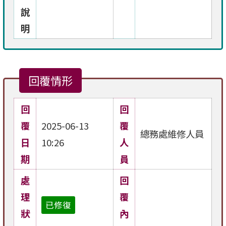
說
明
回覆情形
回
回
覆
2025-06-13
覆
總務處維修人員
日
10:26
人
期
員
處
回
理
覆
已修復
狀
內