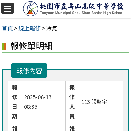
跳
至
選
單
主
首頁
>
線上報修
>
冷氣
要
報修單明細
內
容
區
報修內容
報
報
修
2025-06-13
修
113 張聖宇
日
08:35
人
期
員
報
報