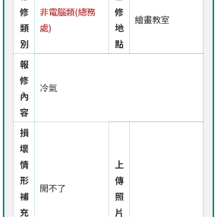
修
非電腦類(總務
修
繪畫教室
類
處)
地
別
點
報
修
冷氣
內
容
損
壞
情
上
形
傳
開不了
補
照
充
片