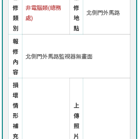
修
非電腦類(總務
修
北側門外馬路
類
處)
地
別
點
報
修
北側門外馬路監視器無畫面
內
容
損
壞
情
上
形
傳
補
照
充
片