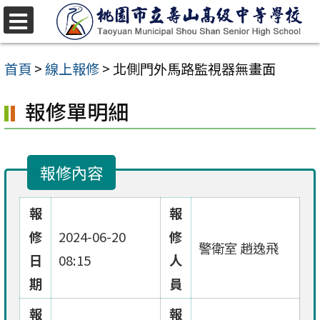
跳
至
選
單
主
首頁
>
線上報修
>
北側門外馬路監視器無畫面
要
報修單明細
內
容
區
報修內容
報
報
修
2024-06-20
修
警衛室 趙逸飛
日
08:15
人
期
員
報
報