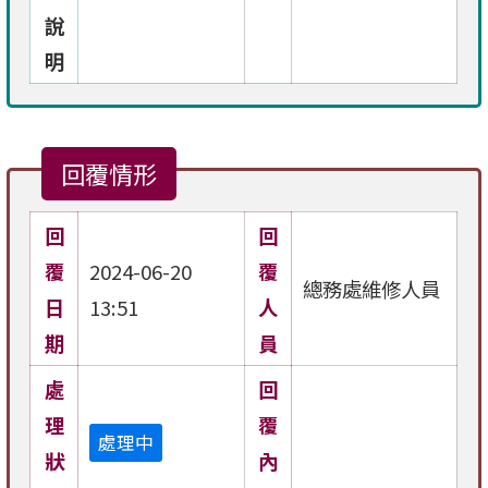
說
明
回覆情形
回
回
覆
2024-06-20
覆
總務處維修人員
日
13:51
人
期
員
處
回
理
覆
處理中
狀
內